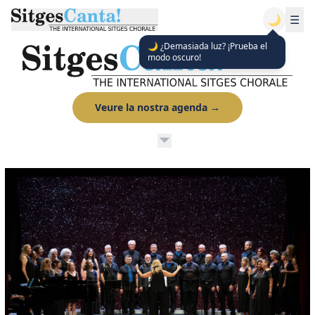
🌙
☰
🌙 ¿Demasiada luz? ¡Prueba el
modo oscuro!
Veure la nostra agenda
→