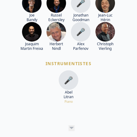
🎤
Joe
Russel
Jonathan
Jean-Luc
Bandy
Eckersley
Goodman
Hérin
🎤
Joaquim
Herbert
Alex
Christoph
Martin Freixa
Nindl
Parfenov
Vierling
INSTRUMENTISTES
🎤
Abel
Litran
Piano