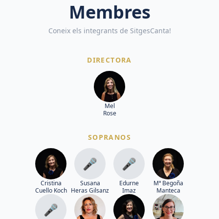
Membres
Coneix els integrants de SitgesCanta!
DIRECTORA
Mel
Rose
SOPRANOS
🎤
🎤
Cristina
Susana
Edurne
Mª Begoña
Cuello Koch
Heras Gilsanz
Imaz
Manteca
🎤