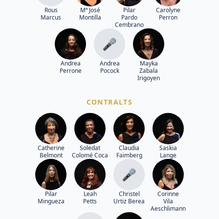
Rous
Mª José
Pilar
Carolyne
Marcus
Montilla
Pardo
Perron
Cembrano
🎤
Andrea
Andrea
Mayka
Perrone
Pocock
Zabala
Irigoyen
CONTRALTS
Catherine
Soledat
Claudia
Saskia
Belmont
Colomé Coca
Faimberg
Lange
🎤
Pilar
Leah
Christel
Corinne
Mingueza
Petts
Urtiz Berea
Vila
Aeschlimann