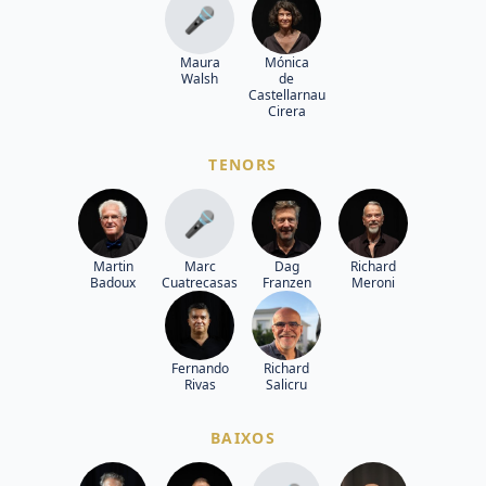
🎤
Maura
Mónica
Walsh
de
Castellarnau
Cirera
TENORS
🎤
Martin
Marc
Dag
Richard
Badoux
Cuatrecasas
Franzen
Meroni
Fernando
Richard
Rivas
Salicru
BAIXOS