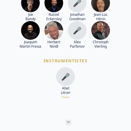
🎤
Joe
Russel
Jonathan
Jean-Luc
Bandy
Eckersley
Goodman
Hérin
🎤
Joaquim
Herbert
Alex
Christoph
Martin Freixa
Nindl
Parfenov
Vierling
INSTRUMENTISTES
🎤
Abel
Litran
Piano