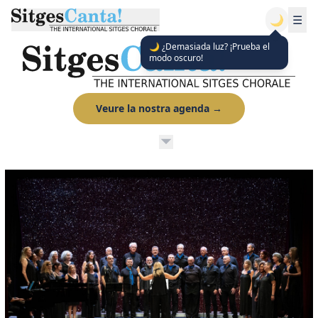
🌙
☰
🌙 ¿Demasiada luz? ¡Prueba el
modo oscuro!
Veure la nostra agenda
→