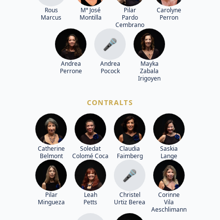
Rous
Mª José
Pilar
Carolyne
Marcus
Montilla
Pardo
Perron
Cembrano
🎤
Andrea
Andrea
Mayka
Perrone
Pocock
Zabala
Irigoyen
CONTRALTS
Catherine
Soledat
Claudia
Saskia
Belmont
Colomé Coca
Faimberg
Lange
🎤
Pilar
Leah
Christel
Corinne
Mingueza
Petts
Urtiz Berea
Vila
Aeschlimann