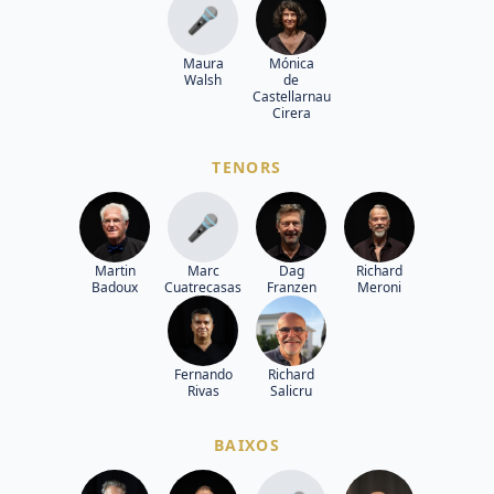
🎤
Maura
Mónica
Walsh
de
Castellarnau
Cirera
TENORS
🎤
Martin
Marc
Dag
Richard
Badoux
Cuatrecasas
Franzen
Meroni
Fernando
Richard
Rivas
Salicru
BAIXOS