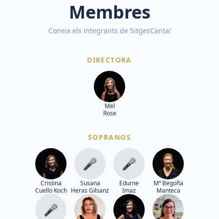
Membres
Coneix els integrants de SitgesCanta!
DIRECTORA
Mel
Rose
SOPRANOS
🎤
🎤
Cristina
Susana
Edurne
Mª Begoña
Cuello Koch
Heras Gilsanz
Imaz
Manteca
🎤